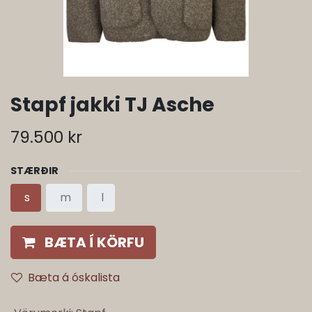
Stapf jakki TJ Asche
79.500
kr
STÆRÐIR
s
m
l
BÆTA Í KÖRFU
Bæta á óskalista