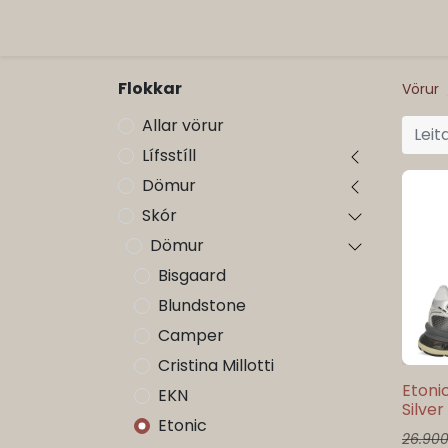
ORG
Vöruflokkar
Flokkar
Vörur
Allar vörur
Lífsstíll
Dömur
Skór
Dömur
Bisgaard
Blundstone
Camper
Cristina Millotti
Etoni
EKN
Silve
Etonic
26.90