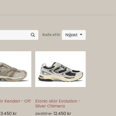
Nýjast
Raða eftir:
ór Kendari - Off
Etonic skór Evolution -
Silver Chimera
13.450
kr
12.450
kr
24.900
kr