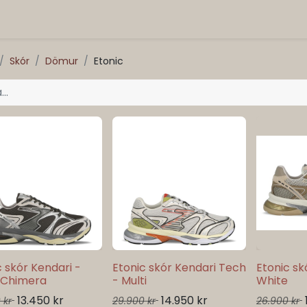
Skór
Dömur
Etonic
c skór Kendari -
Etonic skór Kendari Tech
Etonic sk
r Chimera
- Multi
White
13.450
kr
14.950
kr
0
kr
29.900
kr
26.900
kr