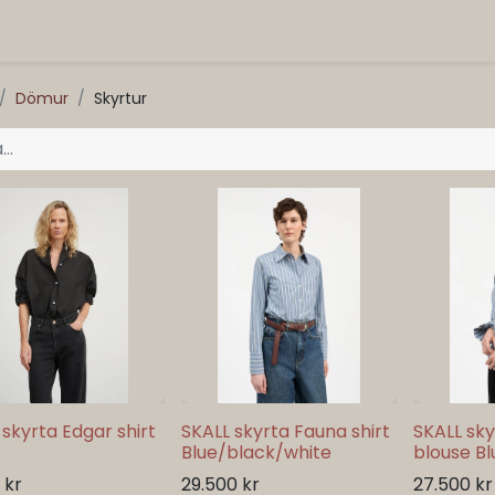
Dömur
Skyrtur
 skyrta Edgar shirt
SKALL skyrta Fauna shirt
SKALL sk
Blue/black/white
blouse B
kr
29.500
kr
27.500
kr