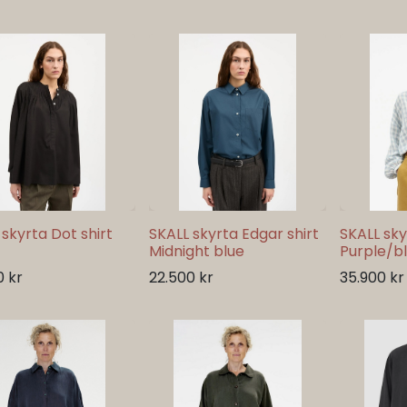
 skyrta Dot shirt
SKALL skyrta Edgar shirt
SKALL skyr
Midnight blue
Purple/b
0
kr
22.500
kr
35.900
kr