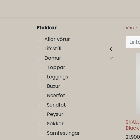
ORG
Vöruflokkar
Flokkar
Vörur
Allar vörur
Lífsstíll
Dömur
Toppar
Leggings
Buxur
Nærföt
Sundföt
Peysur
SKALL
Sokkar
Black
Samfestingar
21.900