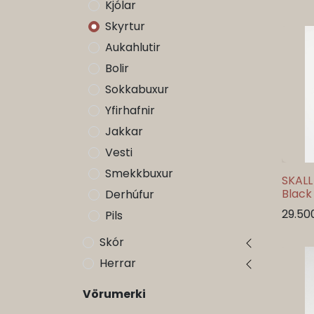
Kjólar
Skyrtur
Aukahlutir
Bolir
Sokkabuxur
Yfirhafnir
Jakkar
Vesti
Smekkbuxur
SKALL
Black
Derhúfur
29.50
Pils
Skór
Herrar
Vörumerki