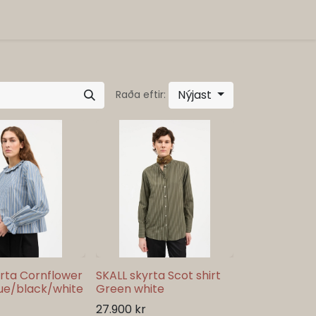
Nýjast
Raða eftir:
yrta Cornflower
SKALL skyrta Scot shirt
lue/black/white
Green white
27.900
kr