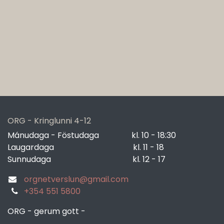
ORG - Kringlunni 4-12
Mánudaga - Föstudaga
​kl. 10 - 18:30
Laugardaga
​kl. 11 - 18
Sunnudaga
​kl. 12 - 17
orgnetverslun@gmail.com
+354 551 5800
ORG - gerum gott -