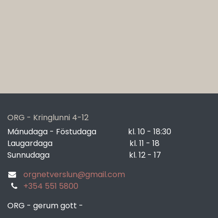
ORG - Kringlunni 4-12
Mánudaga - Föstudaga
​kl. 10 - 18:30
Laugardaga
​kl. 11 - 18
Sunnudaga
​kl. 12 - 17
orgnetverslun@gmail.com
+354 551 5800
ORG - gerum gott -