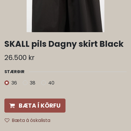
SKALL pils Dagny skirt Black
26.500
kr
STÆRÐIR
36
38
40
BÆTA Í KÖRFU
Bæta á óskalista