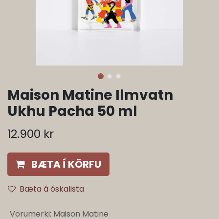
Maison Matine Ilmvatn
Ukhu Pacha 50 ml
12.900
kr
BÆTA Í KÖRFU
Bæta á óskalista
Vörumerki
:
Maison Matine