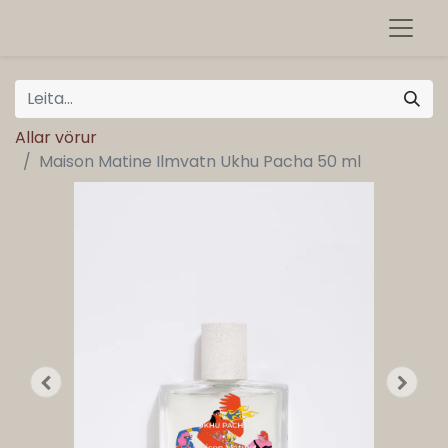
Allar vörur
Maison Matine Ilmvatn Ukhu Pacha 50 ml