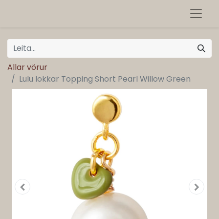
Allar vörur
Lulu lokkar Topping Short Pearl Willow Green