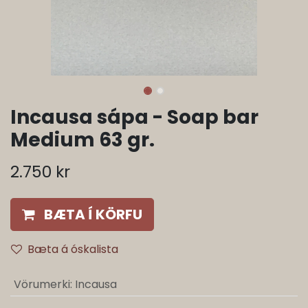
Incausa sápa - Soap bar
Medium 63 gr.
2.750
kr
BÆTA Í KÖRFU
Bæta á óskalista
Vörumerki
:
Incausa