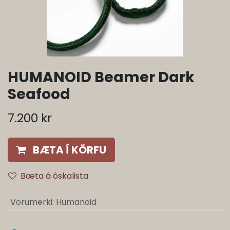
HUMANOID Beamer Dark
Seafood
7.200
kr
BÆTA Í KÖRFU
Bæta á óskalista
Vörumerki
:
Humanoid