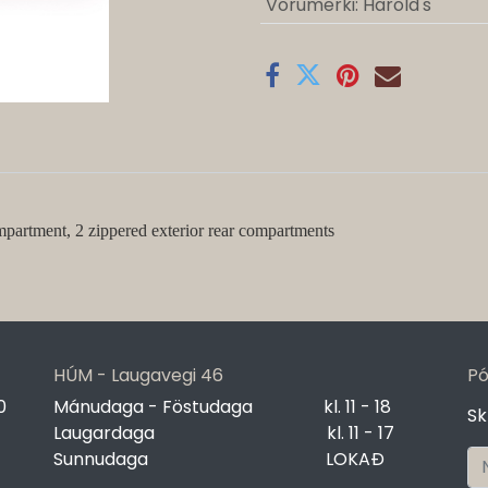
Vörumerki
:
Harold's
mpartment, 2 zippered exterior rear compartments
HÚM - Laugavegi 46
Pó
0
Mánudaga - Föstudaga
​kl. 11 - 18
Sk
Laugardaga
​kl. 11 - 17
Sunnudaga
​LOKAÐ