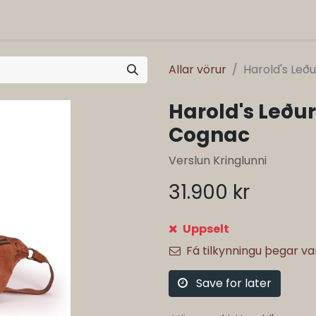
Allar vörur
Harold's Leð
Harold's Leðu
Cognac
Verslun Kringlunni
31.900
kr
Uppselt
Fá tilkynningu þegar v
Save for later