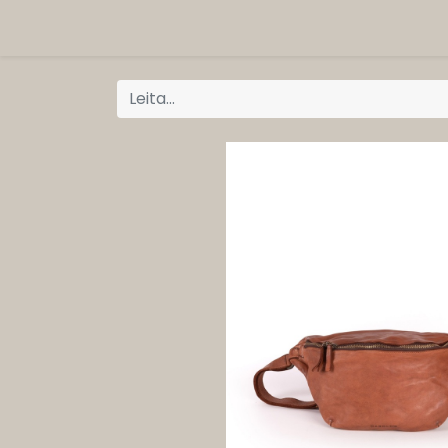
ORG
Vöruflokkar