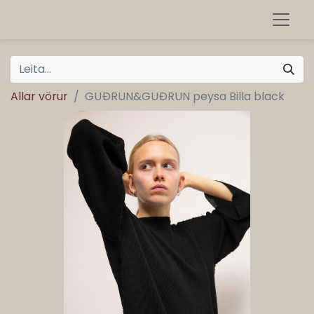
Allar vörur
GUÐRUN&GUÐRUN peysa Billa black