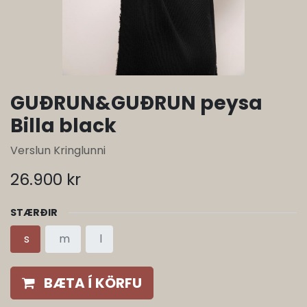
GUÐRUN&GUÐRUN peysa
Billa black
Verslun Kringlunni
26.900
kr
STÆRÐIR
s
m
l
BÆTA Í KÖRFU