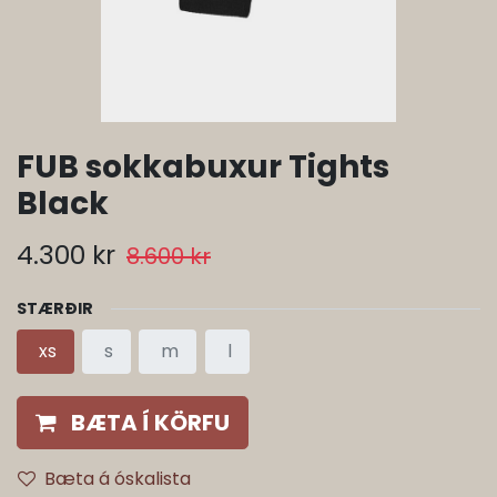
FUB sokkabuxur Tights
Black
4.300
kr
8.600
kr
STÆRÐIR
xs
s
m
l
BÆTA Í KÖRFU
Bæta á óskalista