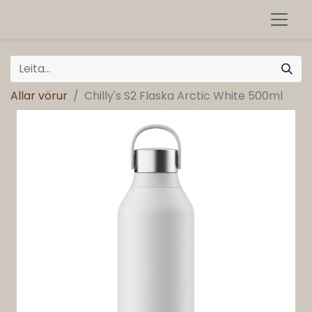
Allar vörur
Chilly's S2 Flaska Arctic White 500ml