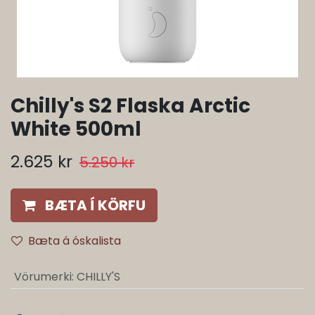
Chilly's S2 Flaska Arctic
White 500ml
2.625
kr
5.250
kr
BÆTA Í KÖRFU
Bæta á óskalista
Vörumerki
:
CHILLY'S