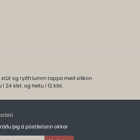
um stút og ryðfríumm tappa með sílikon
24 klst. og heitu í 12 klst.
stlisti
ráðu þig á póstlistann okkar