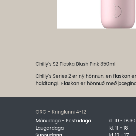
Chilly's S2 Flaska Blush Pink 350ml
Chilly's Series 2 er ný hönnun, en flaskan
haldfangi. Flaskan er hönnuð með þægindi og f
ORG - Kringlunni 4-12
Mánudaga - Föstudaga
​kl. 10 - 18:30
Laugardaga
​kl. 11 - 18
Sunnudaga
​kl. 12 - 17