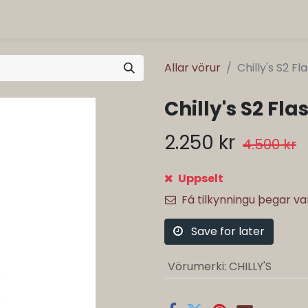
Allar vörur
Chilly's S2 F
Chilly's S2 Fl
2.250
kr
4.500
kr
Uppselt
Fá tilkynningu þegar v
Save for later
Vörumerki
:
CHILLY'S