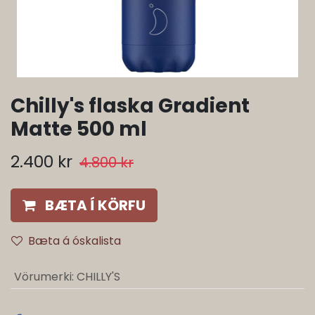
Chilly's flaska Gradient
Matte 500 ml
2.400
kr
4.800
kr
BÆTA Í KÖRFU
Bæta á óskalista
Vörumerki
:
CHILLY'S