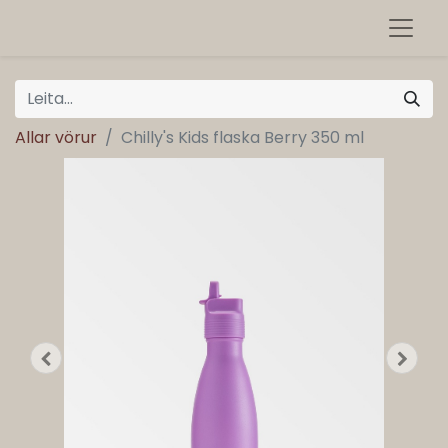
Allar vörur
Chilly's Kids flaska Berry 350 ml