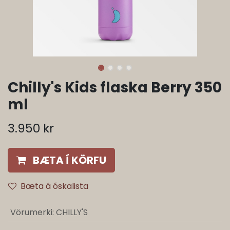
Chilly's Kids flaska Berry 350
ml
3.950
kr
BÆTA Í KÖRFU
Bæta á óskalista
Vörumerki
:
CHILLY'S