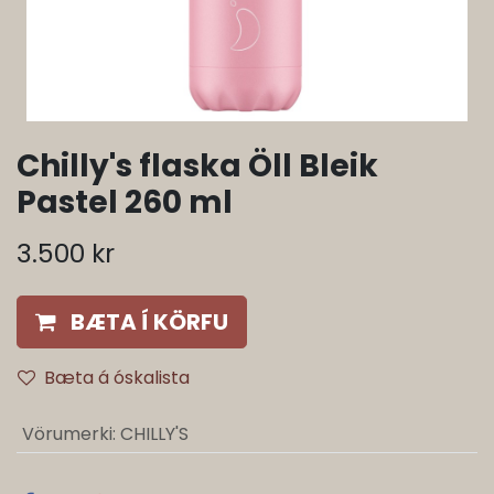
Chilly's flaska Öll Bleik
Pastel 260 ml
3.500
kr
BÆTA Í KÖRFU
Bæta á óskalista
Vörumerki
:
CHILLY'S