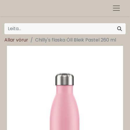
Allar vörur
Chilly's flaska Öll Bleik Pastel 260 ml