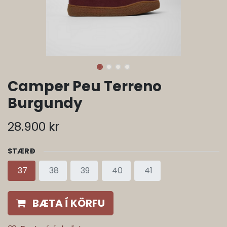
Camper Peu Terreno
Burgundy
28.900
kr
STÆRÐ
37
38
39
40
41
BÆTA Í KÖRFU