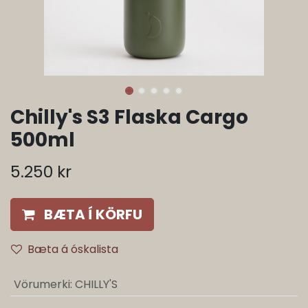
Chilly's S3 Flaska Cargo
500ml
5.250
kr
BÆTA Í KÖRFU
Bæta á óskalista
Vörumerki
:
CHILLY'S