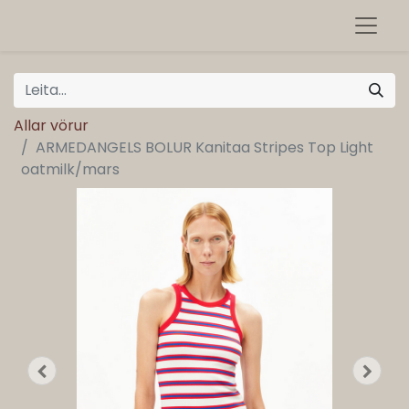
Allar vörur
ARMEDANGELS BOLUR Kanitaa Stripes Top Light
oatmilk/mars