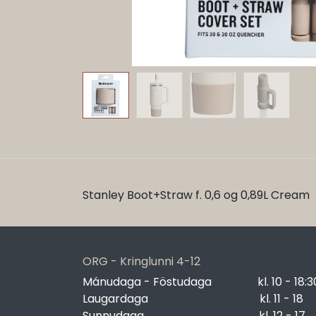
Stanley Boot+Straw f. 0,6 og 0,89L Cream
ORG - Kringlunni 4-12
Mánudaga - Föstudaga
​kl. 10 - 18:3
Laugardaga
​kl. 11 - 18
Sunnudaga
​kl. 12 - 17