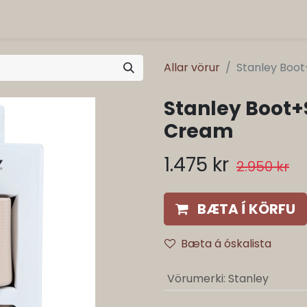
Allar vörur
Stanley Boot
Stanley Boot+S
Cream
1.475
kr
2.950
kr
BÆTA Í KÖRFU
Bæta á óskalista
Vörumerki
:
Stanley