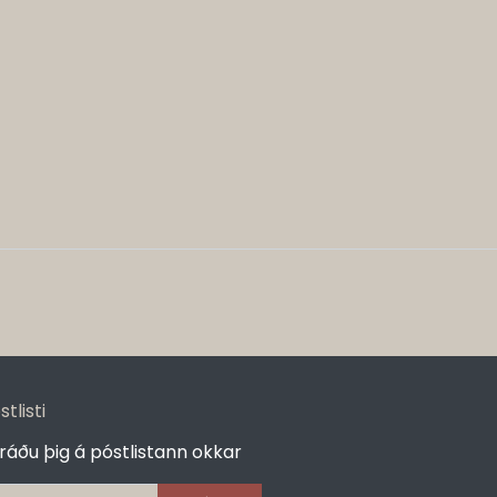
stlisti
ráðu þig á póstlistann okkar