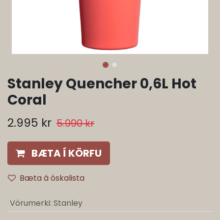
Stanley Quencher 0,6L Hot
Coral
2.995
kr
5.990
kr
BÆTA Í KÖRFU
Bæta á óskalista
Vörumerki
:
Stanley