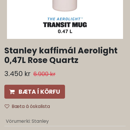
Stanley kaffimál Aerolight
0,47L Rose Quartz
3.450
kr
6.900
kr
BÆTA Í KÖRFU
Bæta á óskalista
Vörumerki
:
Stanley