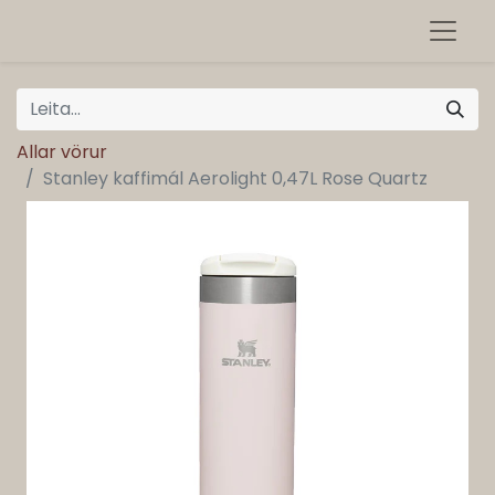
Allar vörur
Stanley kaffimál Aerolight 0,47L Rose Quartz